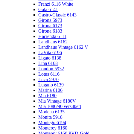
Franzi 6116 White
Gala 6141
Gastro-Classic 6143
Girona 5973
Girona 6173
Girona 6183
Hacienda 6111
Landhaus 6162
Landhaus Vintage 6162 V
LaVita 6196
Ligato 6138
Lina 6168
London 5932
Lotus 6116
Luca 5970
Lugano 6139
Marina 6106
Mia 6180
Mia Vintage 6180V
Mia 1080/90 versilbert
Modena 6135
Monita 5918
Montego 6194
Monterey 6160
Monterey 6160 PVD-Gold