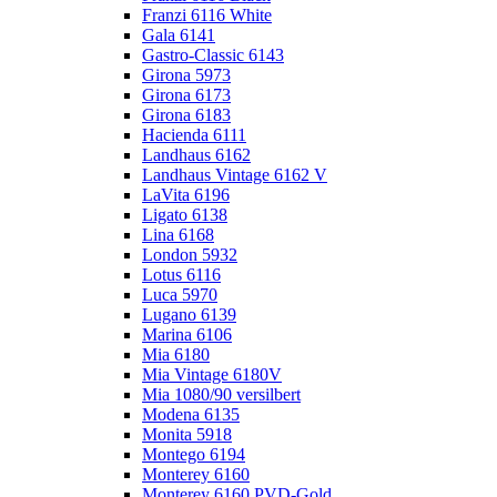
Franzi 6116 White
Gala 6141
Gastro-Classic 6143
Girona 5973
Girona 6173
Girona 6183
Hacienda 6111
Landhaus 6162
Landhaus Vintage 6162 V
LaVita 6196
Ligato 6138
Lina 6168
London 5932
Lotus 6116
Luca 5970
Lugano 6139
Marina 6106
Mia 6180
Mia Vintage 6180V
Mia 1080/90 versilbert
Modena 6135
Monita 5918
Montego 6194
Monterey 6160
Monterey 6160 PVD-Gold