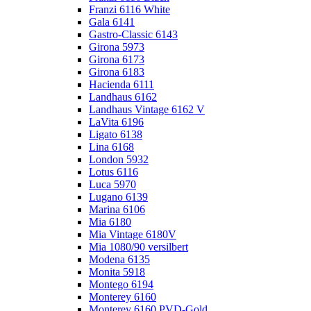
Franzi 6116 White
Gala 6141
Gastro-Classic 6143
Girona 5973
Girona 6173
Girona 6183
Hacienda 6111
Landhaus 6162
Landhaus Vintage 6162 V
LaVita 6196
Ligato 6138
Lina 6168
London 5932
Lotus 6116
Luca 5970
Lugano 6139
Marina 6106
Mia 6180
Mia Vintage 6180V
Mia 1080/90 versilbert
Modena 6135
Monita 5918
Montego 6194
Monterey 6160
Monterey 6160 PVD-Gold