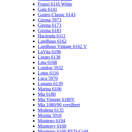
Franzi 6116 White
Gala 6141
Gastro-Classic 6143
Girona 5973
Girona 6173
Girona 6183
Hacienda 6111
Landhaus 6162
Landhaus Vintage 6162 V
LaVita 6196
Ligato 6138
Lina 6168
London 5932
Lotus 6116
Luca 5970
Lugano 6139
Marina 6106
Mia 6180
Mia Vintage 6180V
Mia 1080/90 versilbert
Modena 6135
Monita 5918
Montego 6194
Monterey 6160
Monterey 6160 PVD-Gold