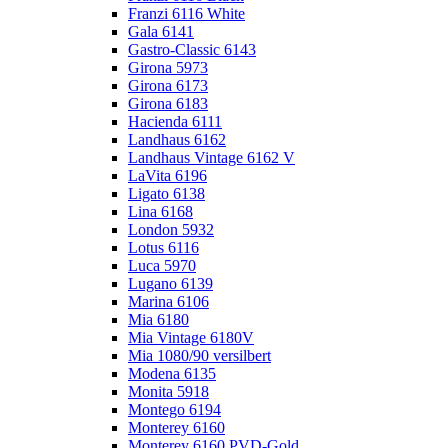
Franzi 6116 White
Gala 6141
Gastro-Classic 6143
Girona 5973
Girona 6173
Girona 6183
Hacienda 6111
Landhaus 6162
Landhaus Vintage 6162 V
LaVita 6196
Ligato 6138
Lina 6168
London 5932
Lotus 6116
Luca 5970
Lugano 6139
Marina 6106
Mia 6180
Mia Vintage 6180V
Mia 1080/90 versilbert
Modena 6135
Monita 5918
Montego 6194
Monterey 6160
Monterey 6160 PVD-Gold