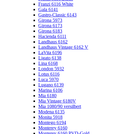
Franzi 6116 White
Gala 6141
Gastro-Classic 6143
Girona 5973
Girona 6173
Girona 6183
Hacienda 6111
Landhaus 6162
Landhaus Vintage 6162 V
LaVita 6196
Ligato 6138
Lina 6168
London 5932
Lotus 6116
Luca 5970
Lugano 6139
Marina 6106
Mia 6180
Mia Vintage 6180V
Mia 1080/90 versilbert
Modena 6135
Monita 5918
Montego 6194
Monterey 6160
Monterey 6160 PVD-Gold