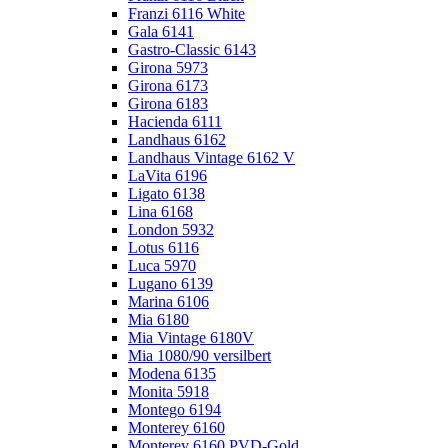
Franzi 6116 White
Gala 6141
Gastro-Classic 6143
Girona 5973
Girona 6173
Girona 6183
Hacienda 6111
Landhaus 6162
Landhaus Vintage 6162 V
LaVita 6196
Ligato 6138
Lina 6168
London 5932
Lotus 6116
Luca 5970
Lugano 6139
Marina 6106
Mia 6180
Mia Vintage 6180V
Mia 1080/90 versilbert
Modena 6135
Monita 5918
Montego 6194
Monterey 6160
Monterey 6160 PVD-Gold