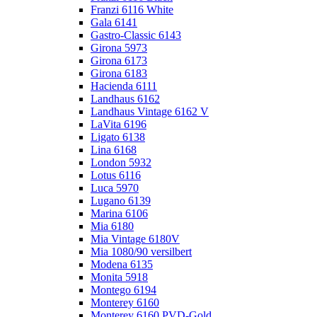
Franzi 6116 White
Gala 6141
Gastro-Classic 6143
Girona 5973
Girona 6173
Girona 6183
Hacienda 6111
Landhaus 6162
Landhaus Vintage 6162 V
LaVita 6196
Ligato 6138
Lina 6168
London 5932
Lotus 6116
Luca 5970
Lugano 6139
Marina 6106
Mia 6180
Mia Vintage 6180V
Mia 1080/90 versilbert
Modena 6135
Monita 5918
Montego 6194
Monterey 6160
Monterey 6160 PVD-Gold