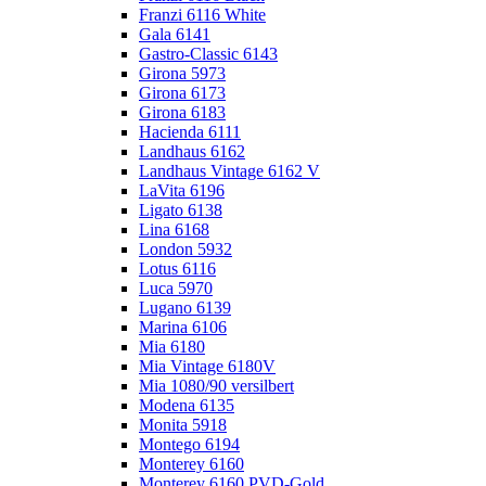
Franzi 6116 White
Gala 6141
Gastro-Classic 6143
Girona 5973
Girona 6173
Girona 6183
Hacienda 6111
Landhaus 6162
Landhaus Vintage 6162 V
LaVita 6196
Ligato 6138
Lina 6168
London 5932
Lotus 6116
Luca 5970
Lugano 6139
Marina 6106
Mia 6180
Mia Vintage 6180V
Mia 1080/90 versilbert
Modena 6135
Monita 5918
Montego 6194
Monterey 6160
Monterey 6160 PVD-Gold