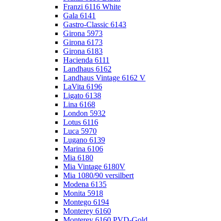
Franzi 6116 White
Gala 6141
Gastro-Classic 6143
Girona 5973
Girona 6173
Girona 6183
Hacienda 6111
Landhaus 6162
Landhaus Vintage 6162 V
LaVita 6196
Ligato 6138
Lina 6168
London 5932
Lotus 6116
Luca 5970
Lugano 6139
Marina 6106
Mia 6180
Mia Vintage 6180V
Mia 1080/90 versilbert
Modena 6135
Monita 5918
Montego 6194
Monterey 6160
Monterey 6160 PVD-Gold