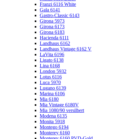
Franzi 6116 White
Gala 6141
Gastro-Classic 6143
Girona 5973
Girona 6173
Girona 6183
Hacienda 6111
Landhaus 6162
Landhaus Vintage 6162 V
LaVita 6196
Ligato 6138
Lina 6168
London 5932
Lotus 6116
Luca 5970
Lugano 6139
Marina 6106
Mia 6180
Mia Vintage 6180V
Mia 1080/90 versilbert
Modena 6135
Monita 5918
Montego 6194
Monterey 6160
Monterey 6160 PVD-Gold