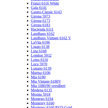
Franzi 6116 White
Gala 6141
Gastro-Classic 6143
Girona 5973
Girona 6173
Girona 6183
Hacienda 6111
Landhaus 6162
Landhaus Vintage 6162 V
LaVita 6196
Ligato 6138
Lina 6168
London 5932
Lotus 6116
Luca 5970
Lugano 6139
Marina 6106
Mia 6180
Mia Vintage 6180V
Mia 1080/90 versilbert
Modena 6135
Monita 5918
Montego 6194
Monterey 6160
Monterey 6160 PVD-Gold