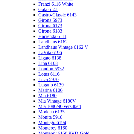
Franzi 6116 White
Gala 6141
Gastro-Classic 6143
Girona 5973
Girona 6173
Girona 6183
Hacienda 6111
Landhaus 6162
Landhaus Vintage 6162 V
LaVita 6196
Ligato 6138
Lina 6168
London 5932
Lotus 6116
Luca 5970
Lugano 6139
Marina 6106
Mia 6180
Mia Vintage 6180V
Mia 1080/90 versilbert
Modena 6135
Monita 5918
Montego 6194
Monterey 6160
Monterey 6160 PVD-Gold