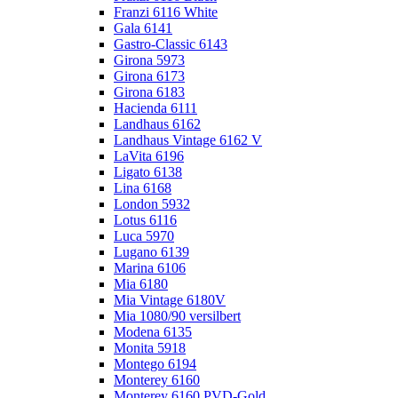
Franzi 6116 White
Gala 6141
Gastro-Classic 6143
Girona 5973
Girona 6173
Girona 6183
Hacienda 6111
Landhaus 6162
Landhaus Vintage 6162 V
LaVita 6196
Ligato 6138
Lina 6168
London 5932
Lotus 6116
Luca 5970
Lugano 6139
Marina 6106
Mia 6180
Mia Vintage 6180V
Mia 1080/90 versilbert
Modena 6135
Monita 5918
Montego 6194
Monterey 6160
Monterey 6160 PVD-Gold