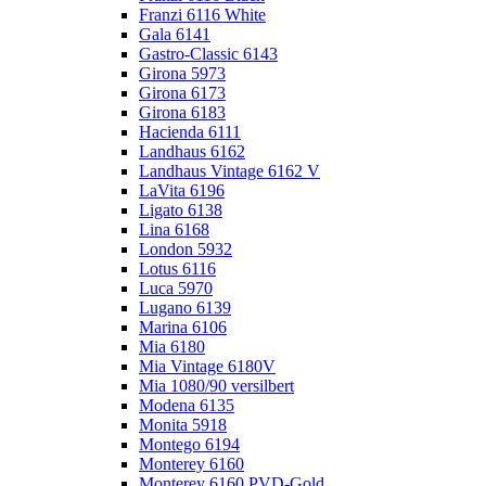
Franzi 6116 White
Gala 6141
Gastro-Classic 6143
Girona 5973
Girona 6173
Girona 6183
Hacienda 6111
Landhaus 6162
Landhaus Vintage 6162 V
LaVita 6196
Ligato 6138
Lina 6168
London 5932
Lotus 6116
Luca 5970
Lugano 6139
Marina 6106
Mia 6180
Mia Vintage 6180V
Mia 1080/90 versilbert
Modena 6135
Monita 5918
Montego 6194
Monterey 6160
Monterey 6160 PVD-Gold