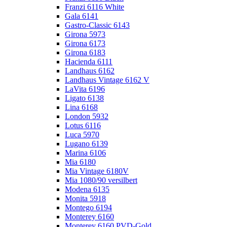
Franzi 6116 White
Gala 6141
Gastro-Classic 6143
Girona 5973
Girona 6173
Girona 6183
Hacienda 6111
Landhaus 6162
Landhaus Vintage 6162 V
LaVita 6196
Ligato 6138
Lina 6168
London 5932
Lotus 6116
Luca 5970
Lugano 6139
Marina 6106
Mia 6180
Mia Vintage 6180V
Mia 1080/90 versilbert
Modena 6135
Monita 5918
Montego 6194
Monterey 6160
Monterey 6160 PVD-Gold