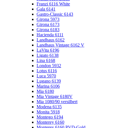
Franzi 6116 White
Gala 6141
Gastro-Classic 6143
Girona 5973
Girona 6173
Girona 6183
Hacienda 6111
Landhaus 6162
Landhaus Vintage 6162 V
LaVita 6196
Ligato 6138
Lina 6168
London 5932
Lotus 6116
Luca 5970
Lugano 6139
Marina 6106
Mia 6180
Mia Vintage 6180V
Mia 1080/90 versilbert
Modena 6135
Monita 5918
Montego 6194
Monterey 6160
Monterey 6160 PVD-Gold