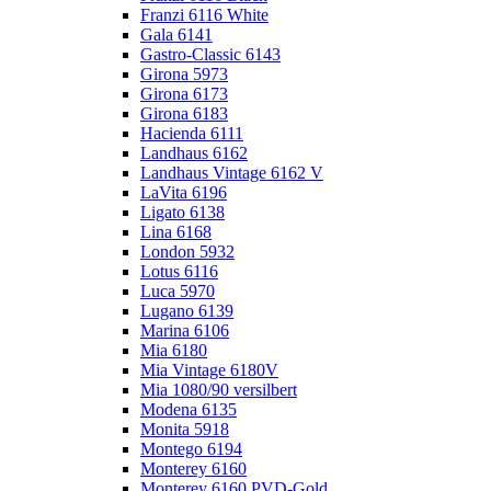
Franzi 6116 White
Gala 6141
Gastro-Classic 6143
Girona 5973
Girona 6173
Girona 6183
Hacienda 6111
Landhaus 6162
Landhaus Vintage 6162 V
LaVita 6196
Ligato 6138
Lina 6168
London 5932
Lotus 6116
Luca 5970
Lugano 6139
Marina 6106
Mia 6180
Mia Vintage 6180V
Mia 1080/90 versilbert
Modena 6135
Monita 5918
Montego 6194
Monterey 6160
Monterey 6160 PVD-Gold