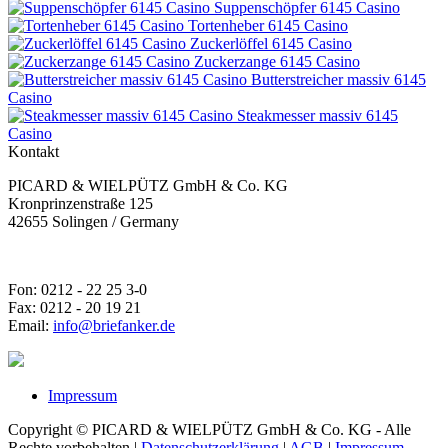
Suppenschöpfer 6145 Casino
Tortenheber 6145 Casino
Zuckerlöffel 6145 Casino
Zuckerzange 6145 Casino
Butterstreicher massiv 6145
Casino
Steakmesser massiv 6145
Casino
Kontakt
PICARD & WIELPÜTZ GmbH & Co. KG
Kronprinzenstraße 125
42655 Solingen / Germany
Fon: 0212 - 22 25 3-0
Fax: 0212 - 20 19 21
Email:
info@briefanker.de
Impressum
Copyright © PICARD & WIELPÜTZ GmbH & Co. KG - Alle
Rechte vorbehalten |
Datenschutzerklärung
|
AGB
|
Impressum