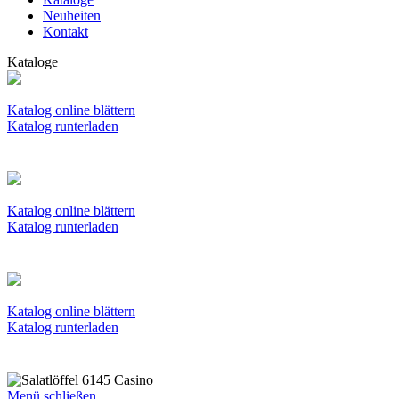
Neuheiten
Kontakt
Kataloge
Katalog online blättern
Katalog runterladen
Katalog online blättern
Katalog runterladen
Katalog online blättern
Katalog runterladen
Menü schließen