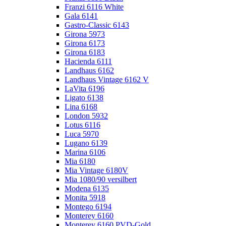
Franzi 6116 White
Gala 6141
Gastro-Classic 6143
Girona 5973
Girona 6173
Girona 6183
Hacienda 6111
Landhaus 6162
Landhaus Vintage 6162 V
LaVita 6196
Ligato 6138
Lina 6168
London 5932
Lotus 6116
Luca 5970
Lugano 6139
Marina 6106
Mia 6180
Mia Vintage 6180V
Mia 1080/90 versilbert
Modena 6135
Monita 5918
Montego 6194
Monterey 6160
Monterey 6160 PVD-Gold