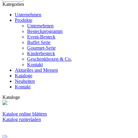
Kategorien
Unternehmen
Produkte
Unternehmen
Besteckprogramm
Event-Besteck
Buffet Serie
Gourmet-Serie
Kinderbesteck
Geschenkboxen & Co.
Kontakt
Aktuelles und Messen
Kataloge
Neuheiten
Kontakt
Kataloge
Katalog online blättern
Katalog runterladen