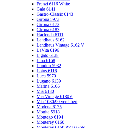
Franzi 6116 White
Gala 6141
Gastro-Classic 6143
Girona 5973
Girona 6173
Girona 6183
Hacienda 6111
Landhaus 6162
Landhaus Vintage 6162 V
LaVita 6196
Ligato 6138
Lina 6168
London 5932
Lotus 6116
Luca 5970
Lugano 6139
Marina 6106
Mia 6180
Mia Vintage 6180V
Mia 1080/90 versilbert
Modena 6135
Monita 5918
Montego 6194
Monterey 6160
Monterey 6160 PVD-Gold