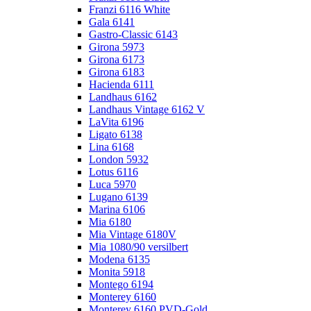
Franzi 6116 White
Gala 6141
Gastro-Classic 6143
Girona 5973
Girona 6173
Girona 6183
Hacienda 6111
Landhaus 6162
Landhaus Vintage 6162 V
LaVita 6196
Ligato 6138
Lina 6168
London 5932
Lotus 6116
Luca 5970
Lugano 6139
Marina 6106
Mia 6180
Mia Vintage 6180V
Mia 1080/90 versilbert
Modena 6135
Monita 5918
Montego 6194
Monterey 6160
Monterey 6160 PVD-Gold