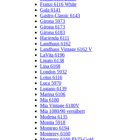
Franzi 6116 White
Gala 6141
Gastro-Classic 6143
Girona 5973
Girona 6173
Girona 6183
Hacienda 6111
Landhaus 6162
Landhaus Vintage 6162 V
LaVita 6196
Ligato 6138
Lina 6168
London 5932
Lotus 6116
Luca 5970
Lugano 6139
Marina 6106
Mia 6180
Mia Vintage 6180V
Mia 1080/90 versilbert
Modena 6135
Monita 5918
Montego 6194
Monterey 6160
Monterey 6160 PVD-Gold