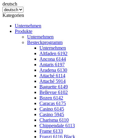
deutsch
Kategorien
Unternehmen
Produkte
Unternehmen
Besteckprogramm
Unternehmen
Altfaden 6192
Ancona 6144
Antaris 6197
Aradena 6130
Attaché 6114
Attaché 5914
Baguette 6149
Bellevue 6102
Bozen 6142
Caracas 6175
Casino 6145
Casino 5945
Charisma 6110
Chippendale 6113
Frame 6133
Franzi 6116 Black