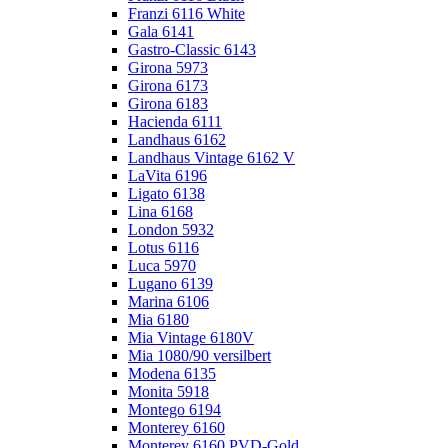
Franzi 6116 White
Gala 6141
Gastro-Classic 6143
Girona 5973
Girona 6173
Girona 6183
Hacienda 6111
Landhaus 6162
Landhaus Vintage 6162 V
LaVita 6196
Ligato 6138
Lina 6168
London 5932
Lotus 6116
Luca 5970
Lugano 6139
Marina 6106
Mia 6180
Mia Vintage 6180V
Mia 1080/90 versilbert
Modena 6135
Monita 5918
Montego 6194
Monterey 6160
Monterey 6160 PVD-Gold