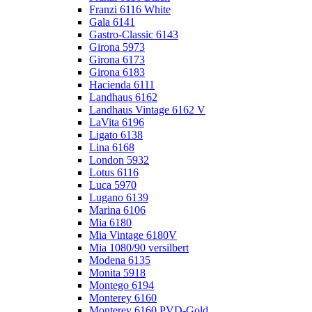
Franzi 6116 White
Gala 6141
Gastro-Classic 6143
Girona 5973
Girona 6173
Girona 6183
Hacienda 6111
Landhaus 6162
Landhaus Vintage 6162 V
LaVita 6196
Ligato 6138
Lina 6168
London 5932
Lotus 6116
Luca 5970
Lugano 6139
Marina 6106
Mia 6180
Mia Vintage 6180V
Mia 1080/90 versilbert
Modena 6135
Monita 5918
Montego 6194
Monterey 6160
Monterey 6160 PVD-Gold