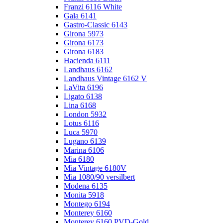
Franzi 6116 White
Gala 6141
Gastro-Classic 6143
Girona 5973
Girona 6173
Girona 6183
Hacienda 6111
Landhaus 6162
Landhaus Vintage 6162 V
LaVita 6196
Ligato 6138
Lina 6168
London 5932
Lotus 6116
Luca 5970
Lugano 6139
Marina 6106
Mia 6180
Mia Vintage 6180V
Mia 1080/90 versilbert
Modena 6135
Monita 5918
Montego 6194
Monterey 6160
Monterey 6160 PVD-Gold